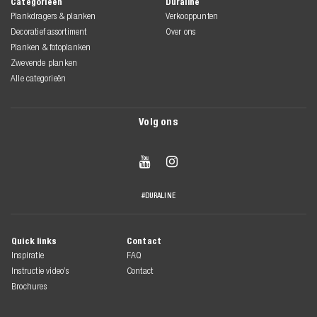
Categorieën
Duraline
Plankdragers & planken
Verkooppunten
Decoratief assortiment
Over ons
Planken & fotoplanken
Zwevende planken
Alle categorieën
Volg ons


#DURALINE
Quick links
Contact
Inspiratie
FAQ
Instructie video’s
Contact
Brochures