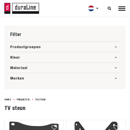

Filter
Productgroepen
Kleur
Materiaal
Merken
HOME
PRODUCTEN
TV STEUN
TV steun