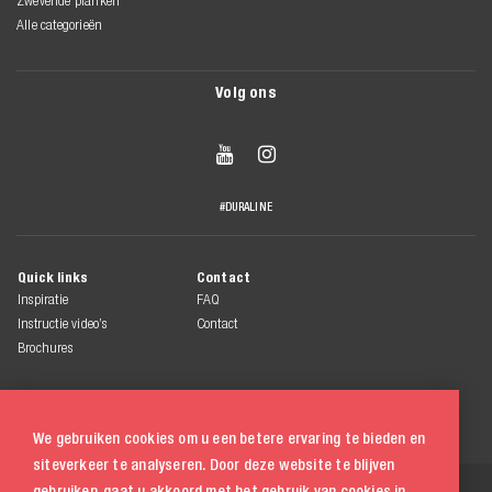
Zwevende planken
Alle categorieën
Volg ons


#DURALINE
Quick links
Contact
Inspiratie
FAQ
Instructie video’s
Contact
Brochures
We gebruiken cookies om u een betere ervaring te bieden en
siteverkeer te analyseren. Door deze website te blijven
© 2026 Duraline
gebruiken, gaat u akkoord met het gebruik van cookies in