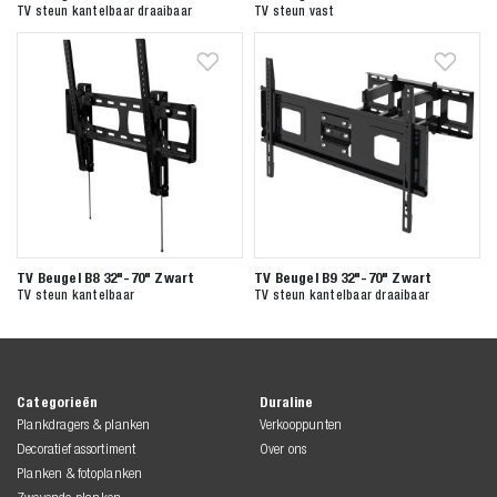
Zoeken naar
TV steun kantelbaar draaibaar
TV steun vast

Anderen zochten ook
TV Beugel B8 32"-70" Zwart
TV Beugel B9 32"-70" Zwart
TV steun kantelbaar
TV steun kantelbaar draaibaar
Categorieën
Duraline
Plankdragers & planken
Verkooppunten
Decoratief assortiment
Over ons
Planken & fotoplanken