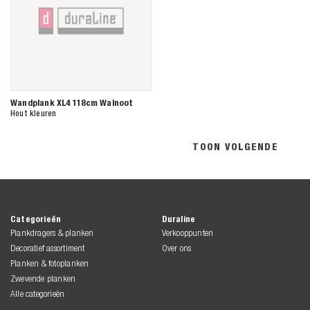
Wandplank XL4 118cm Walnoot
Hout kleuren
TOON VOLGENDE
Categorieën
Duraline
Plankdragers & planken
Verkooppunten
Decoratief assortiment
Over ons
Planken & fotoplanken
Zwevende planken
Alle categorieën